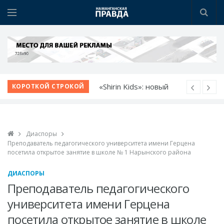
«Shirin Kids»: новый
КОРОТКОЙ СТРОКОЙ
детский сад - новые
возможности
Немецкий язык как
Диаспоры
билет в будущее
Преподаватель педагогического университета имени Герцена
Язык возможностей:
посетила открытое занятие в школе № 1 Нарынского района
открылся новый
ДИАСПОРЫ
учебный центр
Преподаватель педагогического
Прокурор области
университета имени Герцена
обсудил с молодежью
посетила открытое занятие в школе
идеи и проблемы