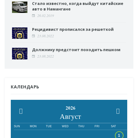
Стало известно, когда выйдут китайские
авто в Намангане
26.02.2019
Рецидивист прописался за решеткой
23.08.2022
Должнику предстоит походить пешком
23.08.2022
КАЛЕНДАРЬ
2026
Август
SUN
MON
TUE
WED
THU
FRI
SAT
1