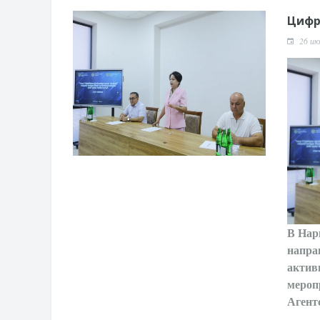
Цифр
26 ию
В Нар
напра
актив
мероп
Агент