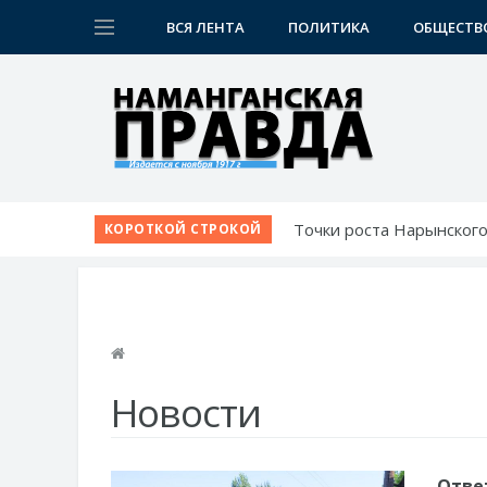
ВСЯ ЛЕНТА
ПОЛИТИКА
ОБЩЕСТВ
Точки роста Нарынского
КОРОТКОЙ СТРОКОЙ
Новая жизнь махаллей:
К новому учебному году
Наманганские школьники
Победа при полных три
Новости
Отве