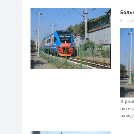
Боль
25 ию
В рам
пяти 
навед