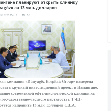
мангане планируют открыть клинику
agöz» за 13 млн. долларов
ля 2026 09:15
52
кая компания «Dünyagöz Hospitals Group» намерена
зовать крупный инвестиционный проект в Намангане.
здание современной офтальмологической клиники на
е государственно-частного партнерства (ГЧП)
руется направить 13 млн. долларов США.