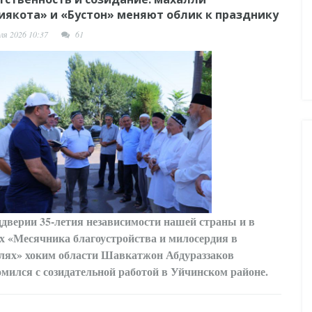
иякота» и «Бустон» меняют облик к празднику
ля 2026 10:37
61
ддверии 35-летия независимости нашей страны и в
х «Месячника благоустройства и милосердия в
лях» хоким области Шавкатжон Абдураззаков
омился с созидательной работой в Уйчинском районе.