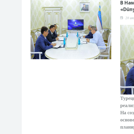
В На
«Düny
28 ию
Турец
реали
На со
основ
плани