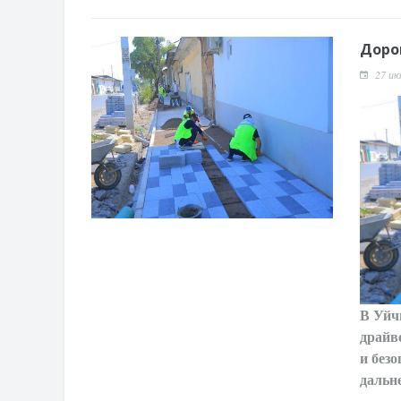
Доро
27 ию
В Уйч
драйв
и безо
дальн