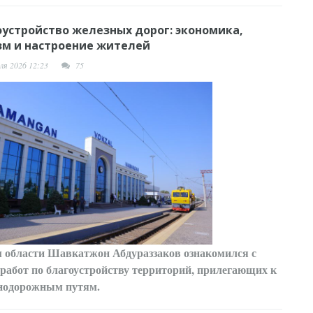
оустройство железных дорог: экономика,
зм и настроение жителей
ля 2026 12:23
75
 области Шавкатжон Абдураззаков ознакомился с
 работ по благоустройству территорий, прилегающих к
нодорожным путям.