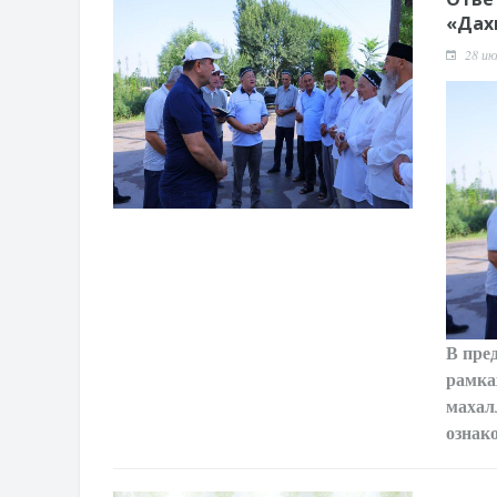
«Дах
28 ию
В пре
рамка
махал
ознак