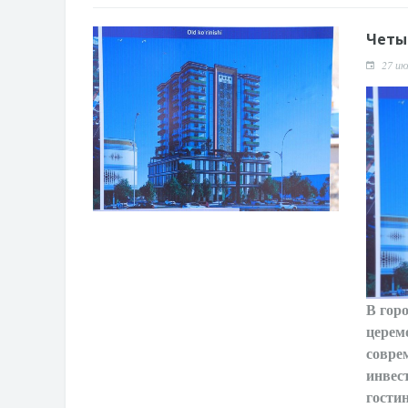
Четы
27 ию
В гор
церем
совре
инвес
гостин