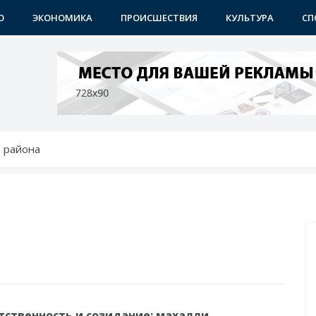
О
ЭКОНОМИКА
ПРОИСШЕСТВИЯ
КУЛЬТУРА
СП
 района
 преобразования продолжаются
 - с новыми возможностями
 - среди лучших в мире по ИИ
бунах
тственность и созидание: махалли