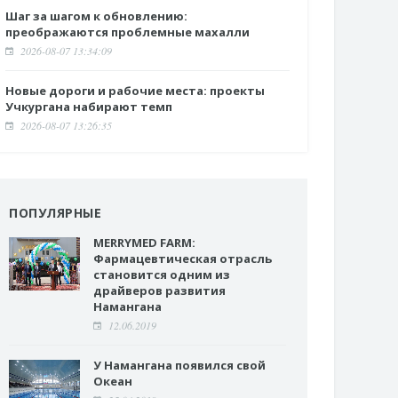
Шаг за шагом к обновлению:
преображаются проблемные махалли
2026-08-07 13:34:09
Новые дороги и рабочие места: проекты
Учкургана набирают темп
2026-08-07 13:26:35
ПОПУЛЯРНЫЕ
MERRYMED FARM:
Фармацевтическая отрасль
становится одним из
драйверов развития
Намангана
12.06.2019
У Намангана появился свой
Океан