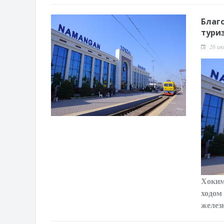
Благ
тури
26 ию
Хоким
ходом
желез