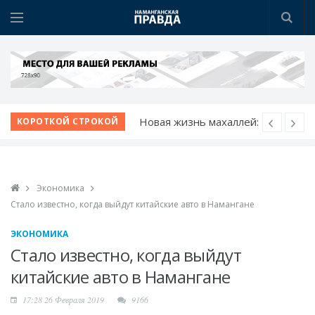
Новая жизнь махаллей:
КОРОТКОЙ СТРОКОЙ
преобразования
продолжаются
К новому учебному
Экономика
году - с новыми
Стало известно, когда выйдут китайские авто в Намангане
возможностями
Шаг за шагом к
ЭКОНОМИКА
обновлению:
Стало известно, когда выйдут
преображаются
китайские авто в Намангане
проблемные махалли
17:28 26 Февраля 2019
9166
Победа при полных