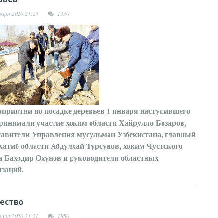
варя 2020 21:23
1330
оприятии по посадке деревьев 1 января наступившего
принимали участие хоким области Хайрулло Бозаров,
тавители Управления мусульман Узбекистана, главный
хатиб области Абдулхай Турсунов, хоким Чустского
а Баходир Охунов и руководители областных
изаций.
ество
варя 2020 21:21
1850