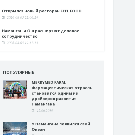
Открылся новый ресторан FEEL FOOD
2026-08-05 22:06:24
Наманган и Ош расширяют деловое
сотрудничество
2026-08-05 19:37:13
ПОПУЛЯРНЫЕ
MERRYMED FARM:
Фармацевтическая отрасль
становится одним из
драйверов развития
Намангана
12.06.2019
У Намангана появился свой
Океан