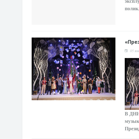
экспл
полик
«Пре
05 ян
В ДН
музык
Прези