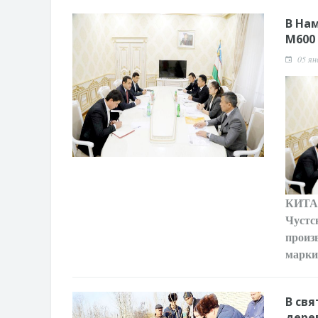
В На
М600
05 ян
КИТ
Чустс
произ
марки
В св
дере