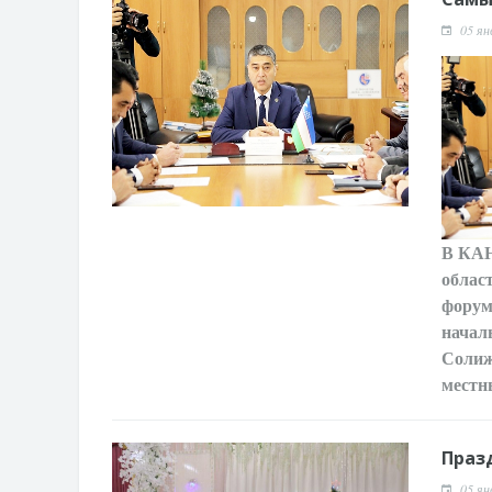
05 ян
В КА
облас
форум
начал
Солиж
местн
Праз
05 ян