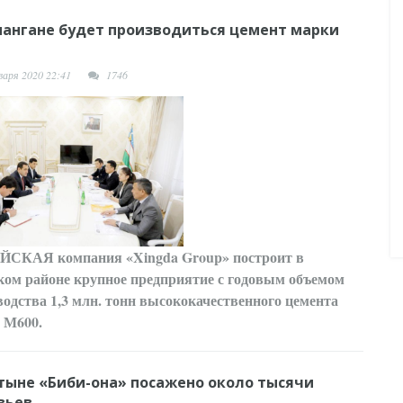
мангане будет производиться цемент марки
варя 2020 22:41
1746
АЙСКАЯ
компания «Xingda Group» построит в
ком районе крупное предприятие с годовым объемом
водства 1,3 млн. тонн высококачественного цемента
 М600.
ятыне «Биби-она» посажено около тысячи
вьев