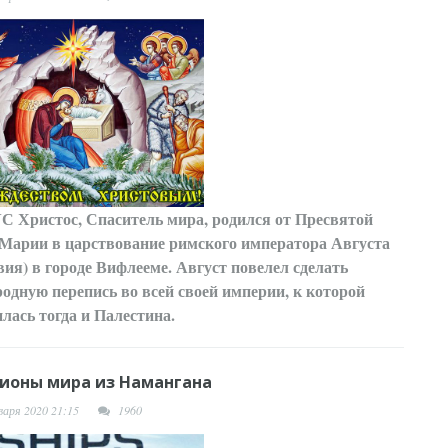
УС
Христос, Спаситель мира, родился от Пресвятой
Марии в царствование римского императора Августа
вия) в городе Вифлееме. Август повелел сделать
родную перепись во всей своей империи, к которой
лась тогда и Палестина.
ионы мира из Намангана
варя 2020 21:15
1960