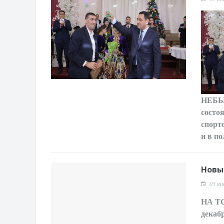
НЕБ
состо
спорт
и в п
Новы
05 ян
НА 
декаб