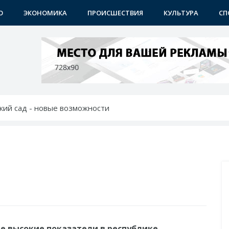
О
ЭКОНОМИКА
ПРОИСШЕСТВИЯ
КУЛЬТУРА
СП
тский сад - новые возможности
ет в будущее
крылся новый учебный центр
дил с молодежью идеи и проблемы
тей: хоким выслушал молодежь
е высокие показатели в республике