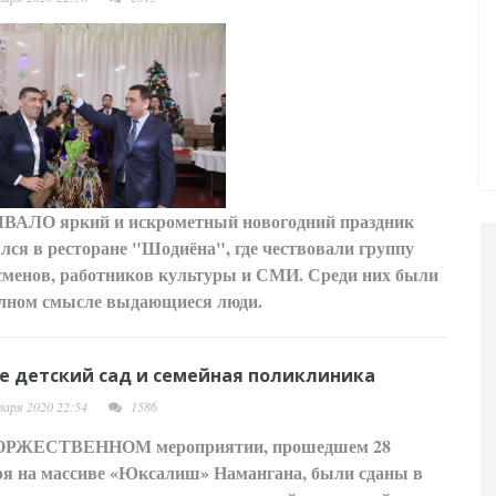
ЫВАЛО
яркий и искрометный новогодний праздник
ялся в ресторане "Шодиёна", где чествовали группу
сменов, работников культуры и СМИ. Среди них были
олном смысле выдающиеся люди.
е детский сад и семейная поликлиника
варя 2020 22:54
1586
ТОРЖЕСТВЕННОМ
мероприятии, прошедшем 28
ря на массиве «Юксалиш» Намангана, были сданы в