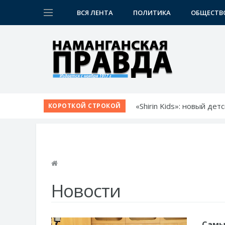
ВСЯ ЛЕНТА
ПОЛИТИКА
ОБЩЕСТВ
«Shirin Kids»: новый де
КОРОТКОЙ СТРОКОЙ
Немецкий язык как бил
Язык возможностей: от
Прокурор области обсу
Диалог без формальнос
Новости
Самы