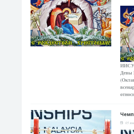
ИИС
Девы 
(Окта
всена
относи
Чемп
05 ян