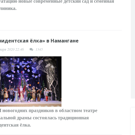
уатацию новые современные детский сад и семейная
линика.
зидентская ёлка» в Намангане
варя 2020 22:46
1345
И
новогодних праздников в областном театре
альной драмы состоялась традиционная
дентская ёлка.