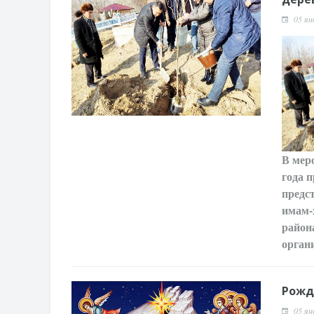
05 ян
В мер
года 
предс
имам-
район
орган
Рожд
05 ян