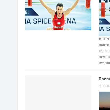
В П
почти
сорев
чемпи
земля
Превы
05 ян