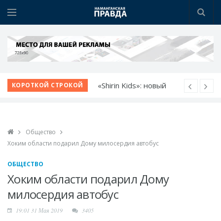
«Shirin Kids»: новый
КОРОТКОЙ СТРОКОЙ
детский сад - новые
возможности
Немецкий язык как
Общество
билет в будущее
Хоким области подарил Дому милосердия автобус
Язык возможностей:
открылся новый
ОБЩЕСТВО
учебный центр
Хоким области подарил Дому
Прокурор области
милосердия автобус
обсудил с молодежью
19:01 31 Мая 2019
3405
идеи и проблемы