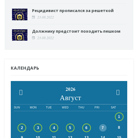
Рецидивист прописался за решеткой
23.08.2022
Должнику предстоит походить пешком
23.08.2022
КАЛЕНДАРЬ
2026
Август
SUN
MON
TUE
WED
THU
FRI
SAT
1
8
2
3
4
5
6
7
9
10
11
12
13
14
15