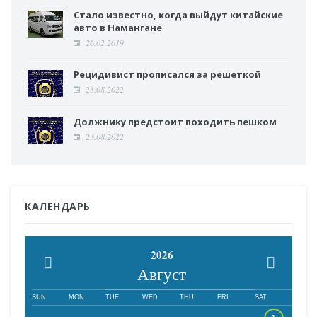
Стало известно, когда выйдут китайские
авто в Намангане
26.02.2019
Рецидивист прописался за решеткой
23.08.2022
Должнику предстоит походить пешком
23.08.2022
КАЛЕНДАРЬ
2026
Август
SUN
MON
TUE
WED
THU
FRI
SAT