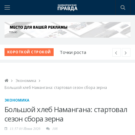
Новая жизнь махаллей:
КОРОТКОЙ СТРОКОЙ
преобразования
продолжаются
К новому учебному
Экономика
году - с новыми
Большой хлеб Намангана: стартовал сезон сбора зерна
возможностями
Наманганские
ЭКОНОМИКА
школьники - среди
Большой хлеб Намангана: стартовал
лучших в мире по ИИ
сезон сбора зерна
Победа при полных
11:57 03 Июня 2026
108
трибунах