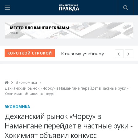
К новому учебному
КОРОТКОЙ СТРОКОЙ
году - с новыми
возможностями
Шаг за шагом к
Экономика
обновлению:
Дехканский рынок «Чорсу» в Намангане перейдет в частные руки -
преображаются
Хокимият объявил конкурс
проблемные махалли
ЭКОНОМИКА
Новые дороги и
Дехканский рынок «Чорсу» в
рабочие места: проекты
Намангане перейдет в частные руки -
Учкургана набирают
Хокимият объявил конкурс
темп