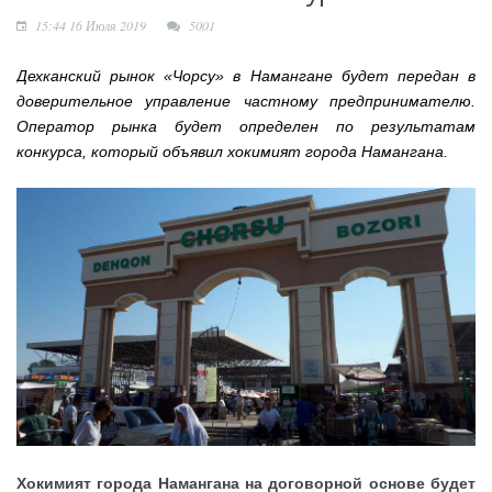
Точки роста
15:44 16 Июля 2019
5001
Нарынского района
Новая жизнь махаллей:
Дехканский рынок «Чорсу» в Намангане будет передан в
преобразования
доверительное управление частному предпринимателю.
продолжаются
Оператор рынка будет определен по результатам
конкурса, который объявил хокимият города Намангана.
Хокимият города Намангана на договорной основе будет