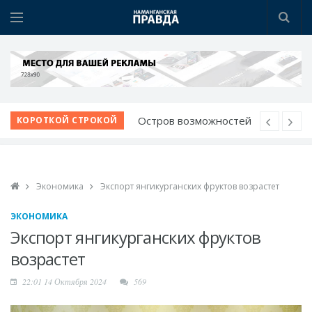
Остров возможностей
КОРОТКОЙ СТРОКОЙ
на Нарыне
Созидая будущее: в
Намангане чествовали
Экономика
Экспорт янгикурганских фруктов возрастет
строителей
Испытание для лучших
ЭКОНОМИКА
спасателей
Экспорт янгикурганских фруктов
Шаг за шагом к
возрастет
обновлению:
22:01 14 Октября 2024
569
преображаются
проблемные махалли