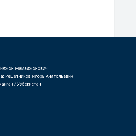
Одилжон Мамаджонович
та: Решетников Игорь Анатольевич
манган / Узбекистан