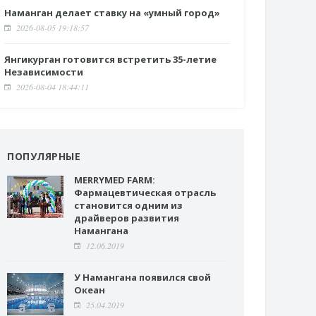
Наманган делает ставку на «умный город»
2026-08-05 19:18:57
Янгикурган готовится встретить 35-летие
Независимости
2026-08-04 18:44:11
ПОПУЛЯРНЫЕ
MERRYMED FARM:
Фармацевтическая отрасль
становится одним из
драйверов развития
Намангана
12.06.2019
У Намангана появился свой
Океан
25.04.2019