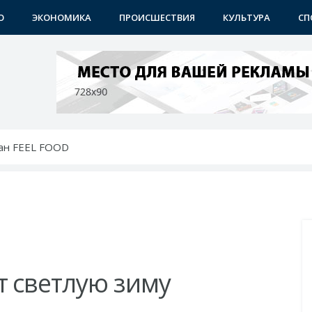
О
ЭКОНОМИКА
ПРОИСШЕСТВИЯ
КУЛЬТУРА
СП
ан FEEL FOOD
ют деловое сотрудничество
ет в будущее
крылся новый учебный центр
изни и бизнеса
 светлую зиму