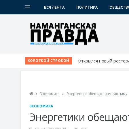
ВСЯ ЛЕНТА
ПОЛИТИКА
ОБЩЕСТВ
Открылся новый рестор
КОРОТКОЙ СТРОКОЙ
Наманган и Ош расширя
Немецкий язык как бил
Язык возможностей: от
24/7: новая улица для ж
Экономика
Энергетики обещают светлую зиму
ЭКОНОМИКА
Энергетики обещают
21:14 24 Октября 2020
1507