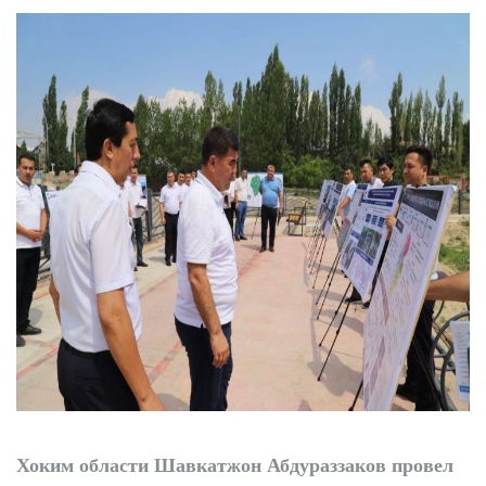
преобразования
продолжаются
Хоким области Шавкатжон Абдураззаков провел