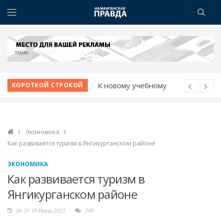
К новому учебному
году - с новыми
КОРОТКОЙ СТРОКОЙ
возможностями
Шаг за шагом к
обновлению:
Экономика
преображаются
Как развивается туризм в Янгикурганском районе
проблемные махалли
Победа при полных
ЭКОНОМИКА
трибунах
Как развивается туризм в
Точки роста
Янгикурганском районе
Нарынского района
09:20 16 Июля 2025
288
Новая жизнь махаллей: