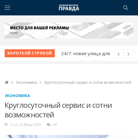
Открылся новый
КОРОТКОЙ СТРОКОЙ
ресторан FEEL FOOD
Наманган и Ош
расширяют деловое
Экономика
Круглосуточный сервис и сотни возможностей
сотрудничество
Немецкий язык как
ЭКОНОМИКА
билет в будущее
Круглосуточный сервис и сотни
Язык возможностей:
возможностей
открылся новый
15:42 02 Июля 2026
90
учебный центр
24/7: новая улица для