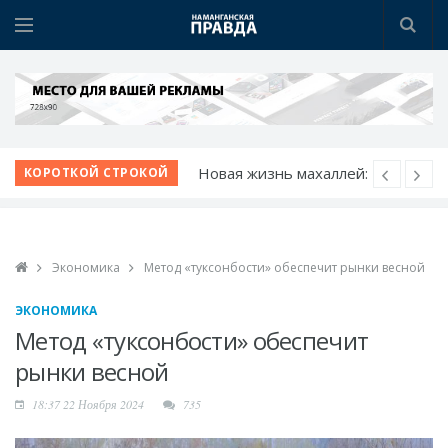
К новому учебному
КОРОТКОЙ СТРОКОЙ
году - с новыми
возможностями
Шаг за шагом к
Экономика
Метод «туксонбости» обеспечит рынки весной
обновлению:
преображаются
ЭКОНОМИКА
проблемные махалли
Метод «туксонбости» обеспечит
Победа при полных
рынки весной
трибунах
18:37 22 Ноября 2024
735
Точки роста
Нарынского района