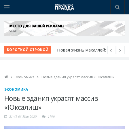
Новая жизнь махаллей:
КОРОТКОЙ СТРОКОЙ
преобразования
продолжаются
К новому учебному
Экономика
Новые здания украсят массив «Юксалиш»
году - с новыми
возможностями
ЭКОНОМИКА
Шаг за шагом к
Новые здания украсят массив
обновлению:
«Юксалиш»
преображаются
21:45 03 Мая 2020
1796
проблемные махалли
Победа при полных