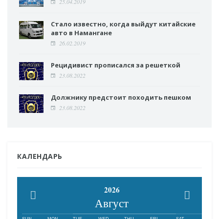
25.04.2019
Стало известно, когда выйдут китайские
авто в Намангане
26.02.2019
Рецидивист прописался за решеткой
23.08.2022
Должнику предстоит походить пешком
23.08.2022
КАЛЕНДАРЬ
2026
Август
SUN
MON
TUE
WED
THU
FRI
SAT