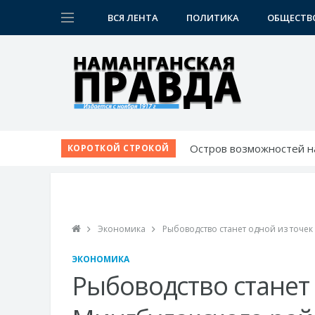
ВСЯ ЛЕНТА
ПОЛИТИКА
ОБЩЕСТВ
Остров возможностей н
КОРОТКОЙ СТРОКОЙ
Созидая будущее: в Нам
Испытание для лучших 
Шаг за шагом к обновл
Новые дороги и рабочие
Экономика
Рыбоводство станет одной из точек
ЭКОНОМИКА
Рыбоводство станет 