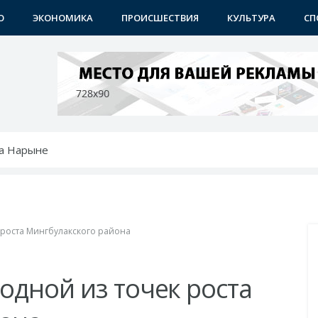
О
ЭКОНОМИКА
ПРОИСШЕСТВИЯ
КУЛЬТУРА
СП
а Нарыне
ангане чествовали строителей
спасателей
ению: преображаются проблемные махалли
 места: проекты Учкургана набирают темп
 роста Мингбулакского района
одной из точек роста