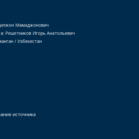
Одилжон Мамаджонович
та: Решетников Игорь Анатольевич
манган / Узбекистан
вание источника