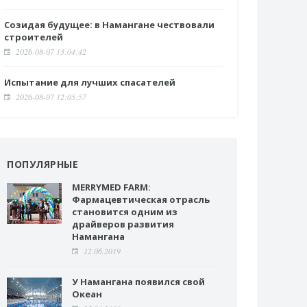
Созидая будущее: в Намангане чествовали
строителей
2026-08-07 13:04:42
Испытание для лучших спасателей
2026-08-07 12:05:57
ПОПУЛЯРНЫЕ
MERRYMED FARM:
Фармацевтическая отрасль
становится одним из
драйверов развития
Намангана
12.06.2019
У Намангана появился свой
Океан