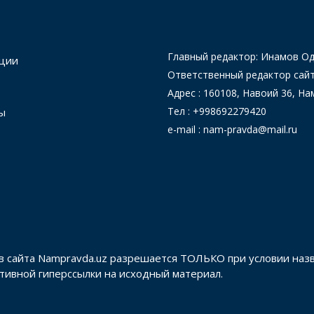
Главный редактор: Инамов 
ции
Ответственный редактор сай
Адрес : 160108, Навоий 36, На
Тел : +998692279420
ы
e-mail : nam-pravda@mail.ru
в сайта Nampravda.uz разрешается ТОЛЬКО при условии наз
активной гиперссылки на исходный материал.