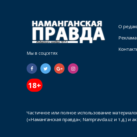
О редак
Реклама
Контакт
Мы в соцсетях
18+
Частичное или полное использование материало
(«Наманганская правда»; Nampravda.uz и т.д.) и 