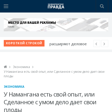
Наманган делает ставку
КОРОТКОЙ СТРОКОЙ
на «умный город»
Янгикурган готовится
встретить 35-летие
Экономика
Независимости
У Намангана есть свой опыт, или Сделанное с умом дело дает свои
24/7: новая улица для
плоды
жизни и бизнеса
ЭКОНОМИКА
Открылся новый
У Намангана есть свой опыт, или
ресторан FEEL FOOD
Сделанное с умом дело дает свои
Наманган и Ош
плоды
расширяют деловое