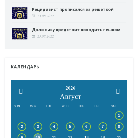
Рецидивист прописался за решеткой
23.08.2022
Должнику предстоит походить пешком
23.08.2022
КАЛЕНДАРЬ
2026
Август
SUN
MON
TUE
WED
THU
FRI
SAT
1
2
3
4
5
6
7
8
11
12
13
14
15
9
10