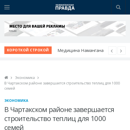
Медицина Намангана
КОРОТКОЙ СТРОКОЙ
получает новый облик
Чистый город
начинается с порядка
Экономика
Школа растет вместе с
В Чартакском районе завершается строительство теплиц для 1000
учениками
семей
Развитие
ЭКОНОМИКА
животноводческого
В Чартакском районе завершается
комплекса
строительство теплиц для 1000
В Чартаке будет
семей
построен новый