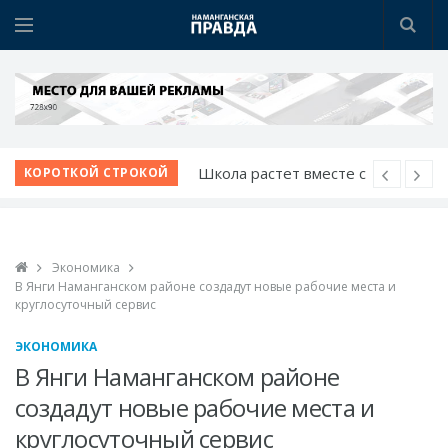
Школа растет вместе с
КОРОТКОЙ СТРОКОЙ
учениками
Развитие
животноводческого
Экономика
комплекса
В Янги Наманганском районе создадут новые рабочие места и
В Чартаке будет
круглосуточный сервис
построен новый
ЭКОНОМИКА
городок
В Янги Наманганском районе
Медицина Намангана
создадут новые рабочие места и
получает новый облик
круглосуточный сервис
Чистый город