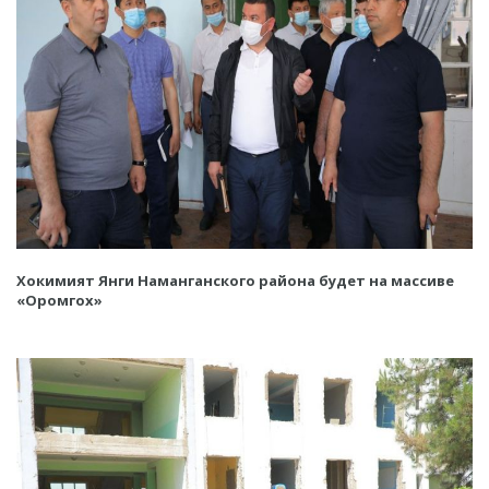
Хокимият Янги Наманганского района будет на массиве
«Оромгох»