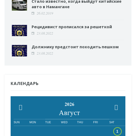
Стало известно, когда выйдут китайские
авто в Намангане
26.02.2019
Рецидивист прописался за решеткой
23.08.2022
Должнику предстоит походить пешком
23.08.2022
КАЛЕНДАРЬ
2026
Август
SUN
MON
TUE
WED
THU
FRI
SAT
1