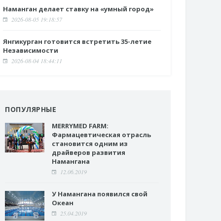
Наманган делает ставку на «умный город»
2026-08-05 19:18:57
Янгикурган готовится встретить 35-летие
Независимости
2026-08-04 18:44:11
ПОПУЛЯРНЫЕ
MERRYMED FARM:
Фармацевтическая отрасль
становится одним из
драйверов развития
Намангана
12.06.2019
У Намангана появился свой
Океан
25.04.2019