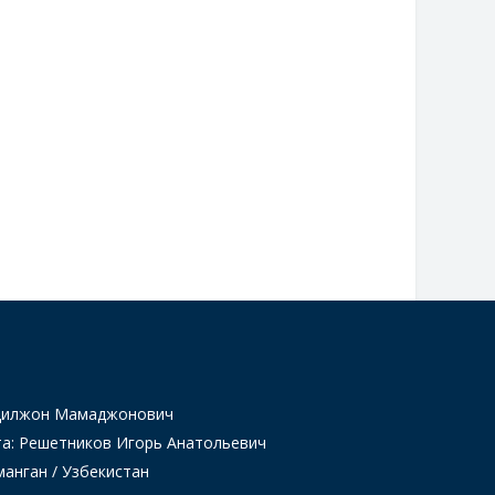
Одилжон Мамаджонович
та: Решетников Игорь Анатольевич
манган / Узбекистан