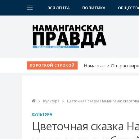
ВСЯ ЛЕНТА
ПОЛИТИКА
ОБЩЕСТВ
Наманган и Ош расширя
КОРОТКОЙ СТРОКОЙ
Наманган делает ставку
Янгикурган готовится в
24/7: новая улица для ж
Открылся новый рестор
Культура
Цветочная сказка Намангана: стартов
КУЛЬТУРА
Цветочная сказка Н