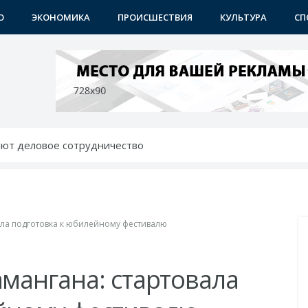
О
ЭКОНОМИКА
ПРОИСШЕСТВИЯ
КУЛЬТУРА
СП
ют деловое сотрудничество
 на «умный город»
стретить 35-летие Независимости
изни и бизнеса
ан FEEL FOOD
ала подготовка к юбилейному фестивалю
амангана: стартовала