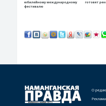
юбилейному международному
готовят ре
фестивалю
О редак
Реклама