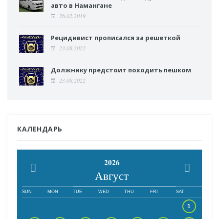
авто в Намангане
26.02.2019
Рецидивист прописался за решеткой
23.08.2022
Должнику предстоит походить пешком
23.08.2022
КАЛЕНДАРЬ
2026
Август
SUN
MON
TUE
WED
THU
FRI
SAT
1