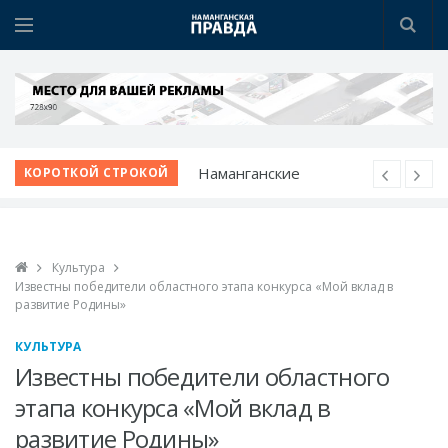
Победа при полных
КОРОТКОЙ СТРОКОЙ
трибунах
Вопросы жителей - на
личном контроле
Культура
Звучание народной
Известны победители областного этапа конкурса «Мой вклад в
души
развитие Родины»
Безопасность
КУЛЬТУРА
начинается с
Известны победители областного
профилактики
этапа конкурса «Мой вклад в
Наманганские
развитие Родины»
школьники - среди