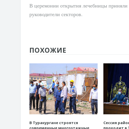
В церемонии открытия лечебницы приняли 
руководители секторов.
ПОХОЖИЕ
В Туракургане строятся
Сессия райо
современные многоэтажные
проходит в 