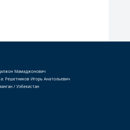
Одилжон Мамаджонович
та: Решетников Игорь Анатольевич
манган / Узбекистан