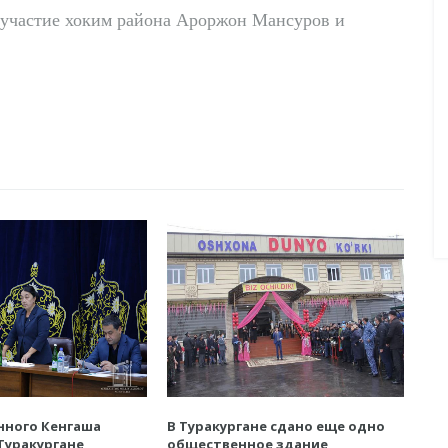
участие хоким района Ароржон Мансуров и
нного Кенгаша
В Туракургане сдано еще одно
Туракургане
общественное здание,