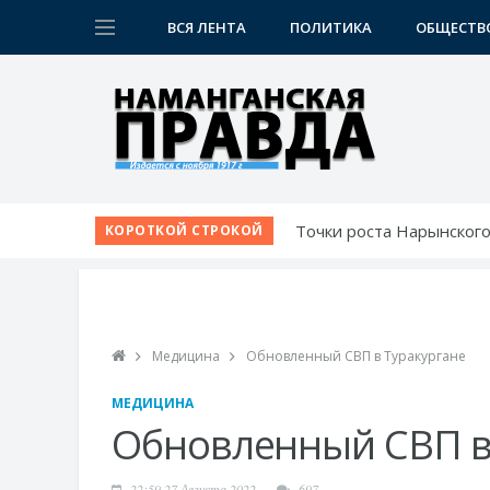
ВСЯ ЛЕНТА
ПОЛИТИКА
ОБЩЕСТВ
Новая жизнь махаллей:
КОРОТКОЙ СТРОКОЙ
К новому учебному году
Шаг за шагом к обновл
Победа при полных три
Точки роста Нарынского
Медицина
Обновленный СВП в Туракургане
МЕДИЦИНА
Обновленный СВП в
22:59 27 Августа 2022
697