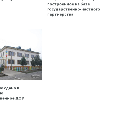
построенное на базе
государственно-частного
партнерства
не сдано в
ию
твенное ДОУ