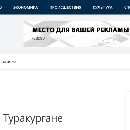
О
ЭКОНОМИКА
ПРОИСШЕСТВИЯ
КУЛЬТУРА
СП
 преобразования продолжаются
 - с новыми возможностями
ению: преображаются проблемные махалли
бунах
 района
 Туракургане