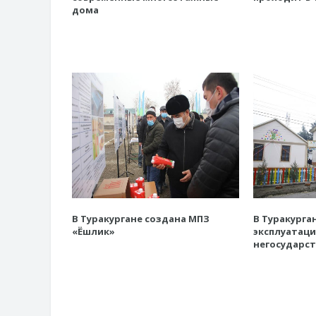
дома
В Туракургане создана МПЗ
В Туракурга
«Ёшлик»
эксплуатац
негосударс