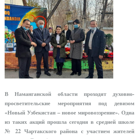
преобразования
продолжаются
К новому учебному
году - с новыми
возможностями
В Наманганской области проходят духовно-
просветительские мероприятия под девизом
«Новый Узбекистан – новое
мировоззрение».
Одна
из таких акций
прошла
сегодня
в средней школе
№ 22 Чартакского района с участием жителей