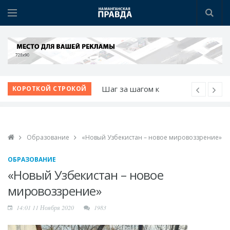
Шаг за шагом к
КОРОТКОЙ СТРОКОЙ
обновлению:
преображаются
проблемные махалли
Образование
«Новый Узбекистан – новое мировоззрение»
Новые дороги и
рабочие места: проекты
ОБРАЗОВАНИЕ
Учкургана набирают
«Новый Узбекистан – новое
темп
мировоззрение»
Остров возможностей
14:01 11 Ноября 2020
1983
на Нарыне
Новая жизнь махаллей: