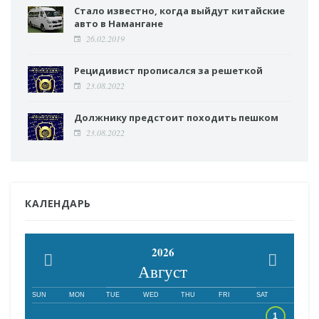
Стало известно, когда выйдут китайские
авто в Намангане
26.02.2019
Рецидивист прописался за решеткой
23.08.2022
Должнику предстоит походить пешком
23.08.2022
КАЛЕНДАРЬ
2026
Август
SUN
MON
TUE
WED
THU
FRI
SAT
1