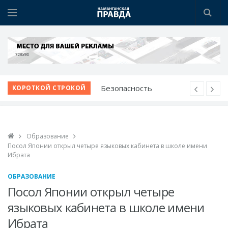
Безопасность
КОРОТКОЙ СТРОКОЙ
начинается с
профилактики
Наманганские
Образование
школьники - среди
Посол Японии открыл четыре языковых кабинета в школе имени
лучших в мире по ИИ
Ибрата
Победа при полных
ОБРАЗОВАНИЕ
трибунах
Посол Японии открыл четыре
Вопросы жителей - на
языковых кабинета в школе имени
личном контроле
Ибрата
Звучание народной