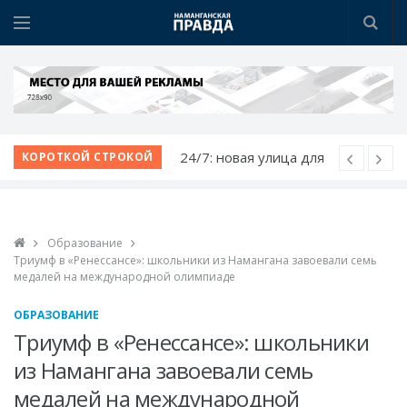
Открылся новый
КОРОТКОЙ СТРОКОЙ
ресторан FEEL FOOD
Наманган и Ош
расширяют деловое
Образование
сотрудничество
Триумф в «Ренессансе»: школьники из Намангана завоевали семь
Немецкий язык как
медалей на международной олимпиаде
билет в будущее
ОБРАЗОВАНИЕ
Язык возможностей:
Триумф в «Ренессансе»: школьники
открылся новый
из Намангана завоевали семь
учебный центр
медалей на международной
24/7: новая улица для