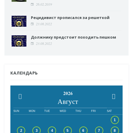
26.02.2019
Рецидивист прописался за решеткой
23.08.2022
Должнику предстоит походить пешком
23.08.2022
КАЛЕНДАРЬ
2026
Август
SUN
MON
TUE
WED
THU
FRI
SAT
1
2
3
4
5
6
7
8