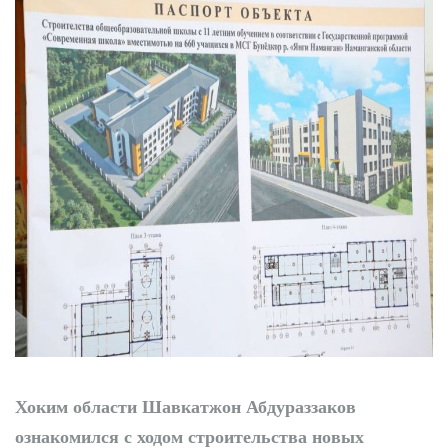
Победа при полных
трибунах
Хоким области Шавкатжон Абдураззаков
ознакомился с ходом строительства новых