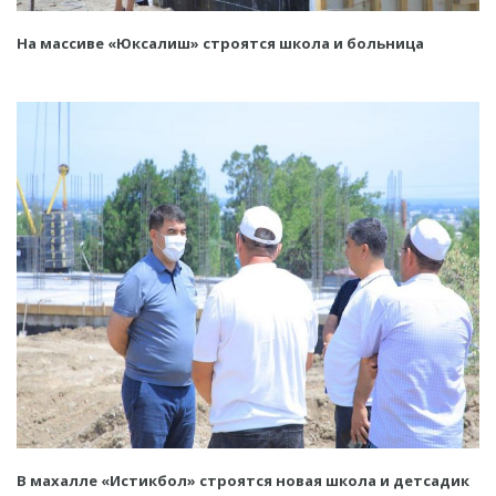
На массиве «Юксалиш» строятся школа и больница
В махалле «Истикбол» строятся новая школа и детсадик