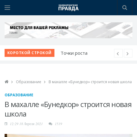
Точки роста
КОРОТКОЙ СТРОКОЙ
Нарынского района
Новая жизнь махаллей:
преобразования
Образование
В махалле «Бунедкор» строится новая школа
продолжаются
К новому учебному
ОБРАЗОВАНИЕ
году - с новыми
В махалле «Бунедкор» строится новая
возможностями
школа
Наманганские
12:29 18 Апреля 2021
1519
школьники - среди
лучших в мире по ИИ