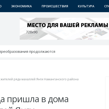
О
ЭКОНОМИКА
ПРОИСШЕСТВИЯ
КУЛЬТУРА
СП
 преобразования продолжаются
 - с новыми возможностями
ению: преображаются проблемные махалли
бунах
 района
а жителей ряда махаллей Янги Наманганского района
да пришла в дома