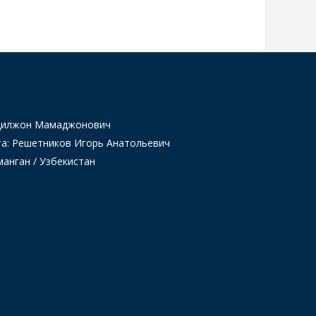
Одилжон Мамаджонович
та: Решетников Игорь Анатольевич
манган / Узбекистан