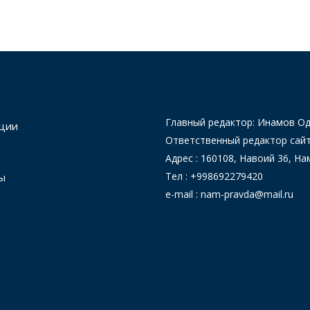
Главный редактор: Инамов 
ции
Ответственный редактор сай
Адрес : 160108, Навоий 36, На
Тел : +998692279420
ы
e-mail : nam-pravda@mail.ru