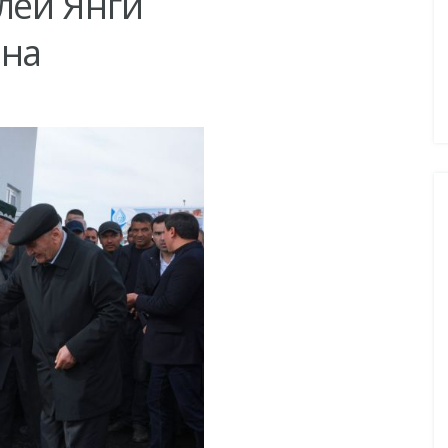
лей Янги
она