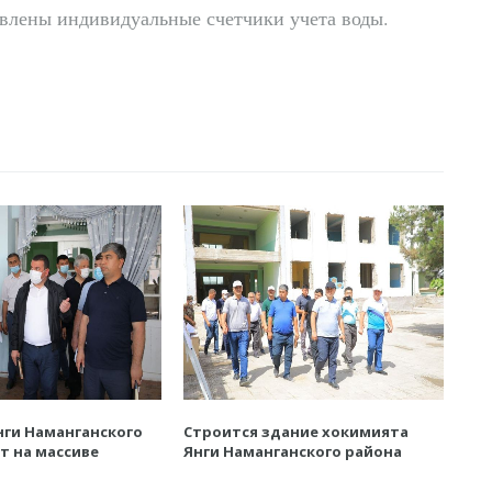
овлены индивидуальные счетчики учета воды.
ги Наманганского
Строится здание хокимията
т на массиве
Янги Наманганского района