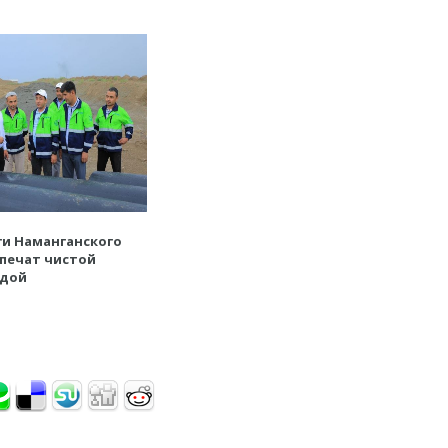
и Наманганского
печат чистой
одой