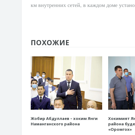
км внутренних сетей, в каждом доме устан
ПОХОЖИЕ
Жобир Абдуллаев – хоким Янги
Хокимият Ян
Наманганского района
района буде
«Оромгох»