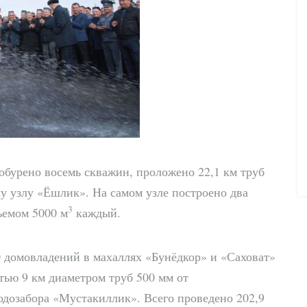
обурено восемь скважин, проложено 22,1 км труб
у узлу «Ёшлик». На самом узле построено два
3
ъемом 5000 м
каждый.
0 домовладений в махаллях «Бунёдкор» и «Саховат»
тью 9 км диаметром труб 500 мм от
одозабора «Мустакиллик». Всего проведено 202,9