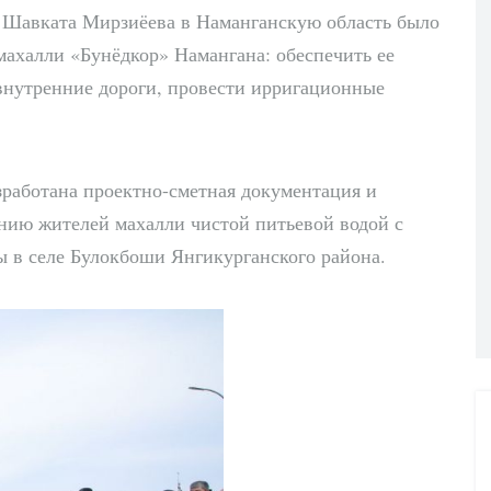
а Шавката Мирзиёева в Наманганскую область было
махалли «Бунёдкор» Намангана: обеспечить ее
внутренние дороги, провести ирригационные
зработана проектно-сметная документация и
нию жителей махалли чистой питьевой водой с
 в селе Булокбоши Янгикурганского района.