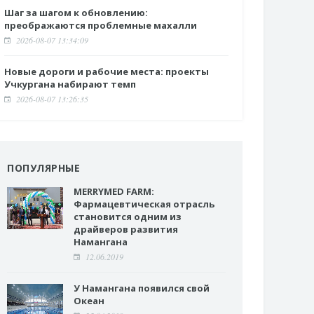
Шаг за шагом к обновлению:
преображаются проблемные махалли
2026-08-07 13:34:09
Новые дороги и рабочие места: проекты
Учкургана набирают темп
2026-08-07 13:26:35
ПОПУЛЯРНЫЕ
MERRYMED FARM:
Фармацевтическая отрасль
становится одним из
драйверов развития
Намангана
12.06.2019
У Намангана появился свой
Океан