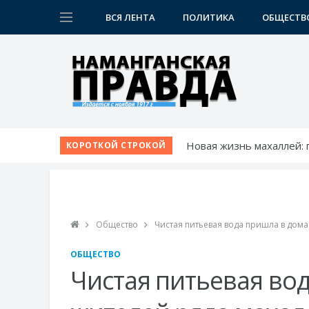
ВСЯ ЛЕНТА
ПОЛИТИКА
ОБЩЕСТВ
Новая жизнь махаллей:
КОРОТКОЙ СТРОКОЙ
К новому учебному году
Шаг за шагом к обновл
Победа при полных три
Точки роста Нарынского
Общество
Чистая питьевая вода пришла в дом
ОБЩЕСТВО
Чистая питьевая во