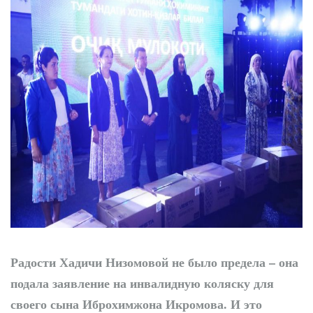
Победа при полных
трибунах
Радости Хадичи Низомовой не было предела – она
подала заявление на инвалидную коляску для
своего сына Иброхимжона Икромова. И это