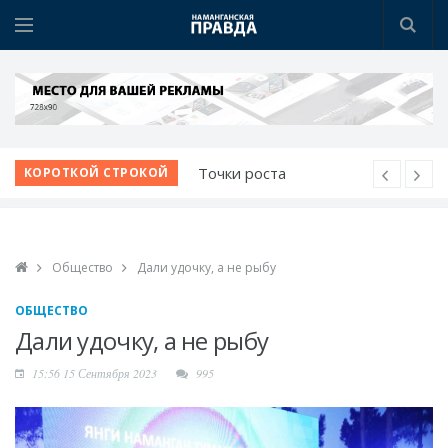
Точки роста
КОРОТКОЙ СТРОКОЙ
Нарынского района
Новая жизнь махаллей:
преобразования
Общество
Дали удочку, а не рыбу
продолжаются
К новому учебному
ОБЩЕСТВО
году - с новыми
Дали удочку, а не рыбу
возможностями
15:56 15 Сентября 2023
995
Наманганские
школьники - среди
лучших в мире по ИИ