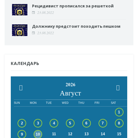
Рецидивист прописался за решеткой
23.08.2022
Должнику предстоит походить пешком
23.08.2022
КАЛЕНДАРЬ
2026
Август
SUN
MON
TUE
WED
THU
FRI
SAT
1
2
3
4
5
6
7
8
11
12
13
14
15
9
10