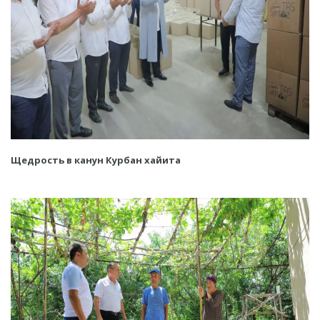
Щедрость в канун Курбан хайита