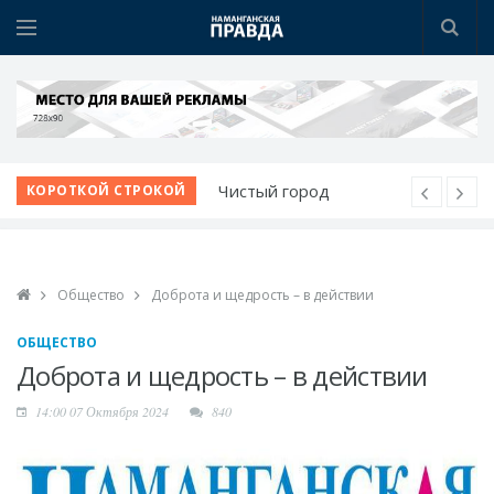
Чистый город
КОРОТКОЙ СТРОКОЙ
начинается с порядка
Школа растет вместе с
учениками
Общество
Доброта и щедрость – в действии
Развитие
животноводческого
ОБЩЕСТВО
комплекса
Доброта и щедрость – в действии
В Чартаке будет
14:00 07 Октября 2024
840
построен новый
городок
Медицина Намангана