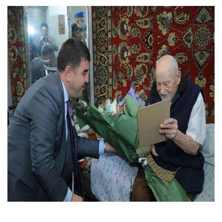
Диалог без
формальностей: хоким
выслушал молодежь