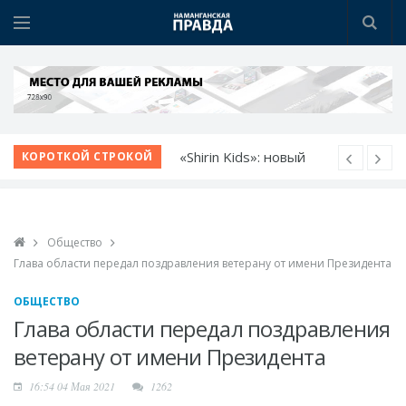
«Shirin Kids»: новый
КОРОТКОЙ СТРОКОЙ
детский сад - новые
возможности
Немецкий язык как
Общество
билет в будущее
Глава области передал поздравления ветерану от имени Президента
Язык возможностей:
открылся новый
ОБЩЕСТВО
учебный центр
Глава области передал поздравления
Прокурор области
ветерану от имени Президента
обсудил с молодежью
16:54 04 Мая 2021
1262
идеи и проблемы