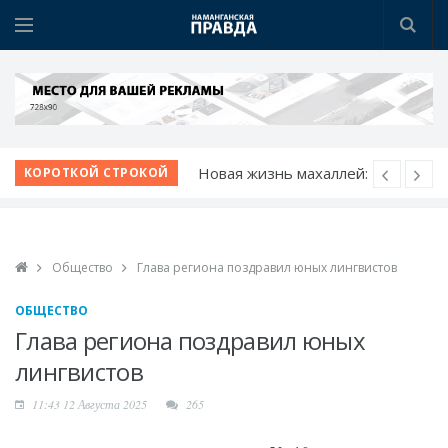
Новая жизнь махаллей:
КОРОТКОЙ СТРОКОЙ
преобразования
продолжаются
К новому учебному
Общество
Глава региона поздравил юных лингвистов
году - с новыми
возможностями
ОБЩЕСТВО
Шаг за шагом к
Глава региона поздравил юных
обновлению:
лингвистов
преображаются
11:43 12 Августа 2025
265
проблемные махалли
Победа при полных