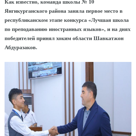
Как известно, команда школы № 10
трибунах
Янгикурганского района заняла первое место в
Точки роста
республиканском этапе конкурса «Лучшая школа
Нарынского района
по преподаванию иностранных языков», и на днях
победителей принял хоким области Шавкатжон
Абдуразаков.