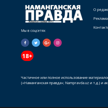
О редак
Реклама
Контакт
Мы в соцсетях
18+
Частичное или полное использование материало
(«Наманганская правда»; Nampravda.uz и т.д.) и 