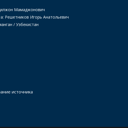
Одилжон Мамаджонович
та: Решетников Игорь Анатольевич
манган / Узбекистан
вание источника