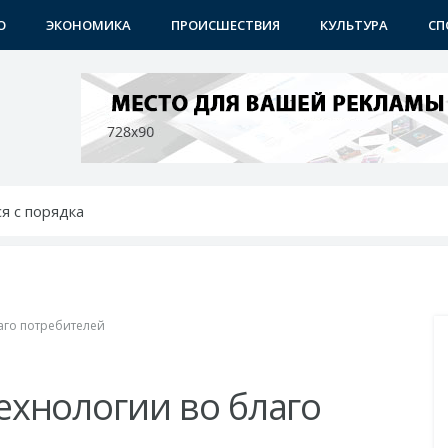
О
ЭКОНОМИКА
ПРОИСШЕСТВИЯ
КУЛЬТУРА
СП
я с порядка
учениками
празднику
ен новый городок
лучает новый облик
го потребителей
хнологии во благо