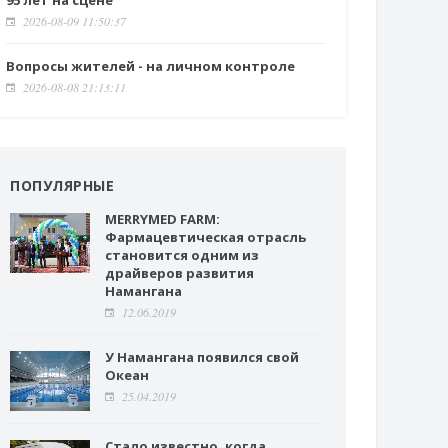
95 лет на сцене
2026-08-09 11:50:37
Вопросы жителей - на личном контроле
2026-08-08 21:13:11
ПОПУЛЯРНЫЕ
MERRYMED FARM:
Фармацевтическая отрасль
становится одним из
драйверов развития
Намангана
12.06.2019
У Намангана появился свой
Океан
25.04.2019
Стало известно, когда