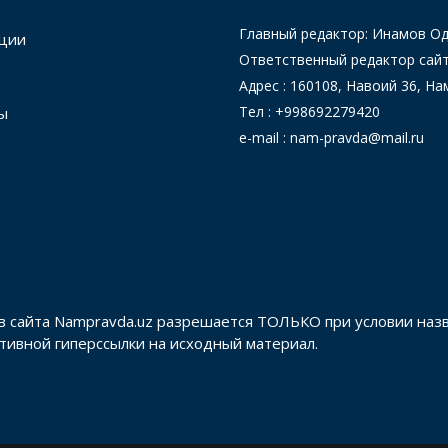
Главный редактор: Инамов 
ции
Ответственный редактор сай
Адрес : 160108, Навоий 36, На
Тел : +998692279420
ы
e-mail : nam-pravda@mail.ru
в сайта Nampravda.uz разрешается ТОЛЬКО при условии наз
активной гиперссылки на исходный материал.