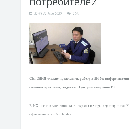
потребителей
22:38 31 Мая 2020
1601
СЕГОДНЯ
сложно представить работу БПИ без информационн
сложных программ, созданных Центром внедрения ИКТ.
В
ИХ
числе
и
MIB Portal, MIB Inspector
и
Single Reporting Portal.
К
официальный бот @mibuzbot.