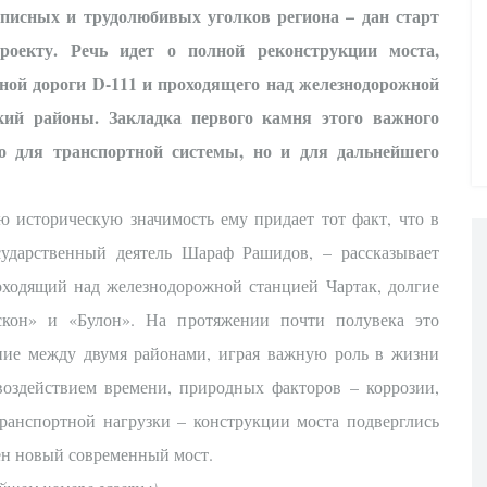
писных и трудолюбивых уголков региона – дан старт
роекту. Речь идет о полной реконструкции моста,
ьной дороги D-111 и проходящего над железнодорожной
ий районы. Закладка первого камня этого важного
о для транспортной системы, но и для дальнейшего
ю историческую значимость ему придает тот факт, что в
сударственный деятель Шараф Рашидов, – рассказывает
оходящий над железнодорожной станцией Чартак, долгие
кон» и «Булон». На протяжении почти полувека это
ние между двумя районами, играя важную роль в жизни
воздействием времени, природных факторов – коррозии,
транспортной нагрузки – конструкции моста подверглись
ден новый современный мост.