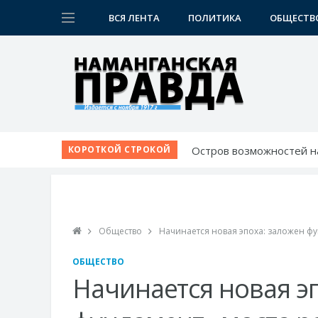
ВСЯ ЛЕНТА
ПОЛИТИКА
ОБЩЕСТВ
Остров возможностей н
КОРОТКОЙ СТРОКОЙ
Созидая будущее: в Нам
Испытание для лучших 
Шаг за шагом к обновл
Новые дороги и рабочие
Общество
Начинается новая эпоха: заложен ф
ОБЩЕСТВО
Начинается новая э