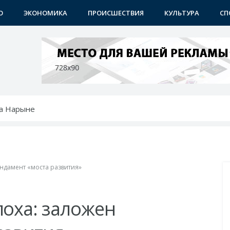
О
ЭКОНОМИКА
ПРОИСШЕСТВИЯ
КУЛЬТУРА
СП
а Нарыне
ангане чествовали строителей
спасателей
ению: преображаются проблемные махалли
 места: проекты Учкургана набирают темп
ундамент «моста развития»
поха: заложен