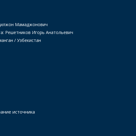
Одилжон Мамаджонович
та: Решетников Игорь Анатольевич
манган / Узбекистан
вание источника