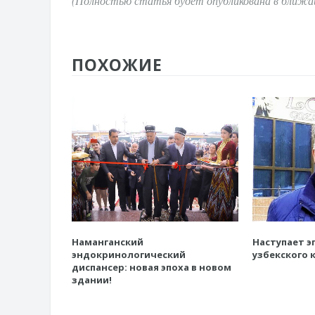
(Полностью статья будет опубликована в ближа
ПОХОЖИЕ
Наманганский
Наступает э
эндокринологический
узбекского 
диспансер: новая эпоха в новом
здании!