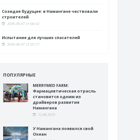
Созидая будущее: в Намангане чествовали
строителей
2026-08-07 13:04:42
Испытание для лучших спасателей
2026-08-07 12:05:57
ПОПУЛЯРНЫЕ
MERRYMED FARM:
Фармацевтическая отрасль
становится одним из
драйверов развития
Намангана
12.06.2019
У Намангана появился свой
Океан