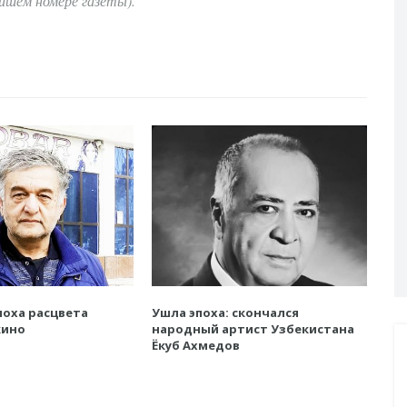
йшем номере газеты).
поха расцвета
Ушла эпоха: скончался
кино
народный артист Узбекистана
Ёкуб Ахмедов