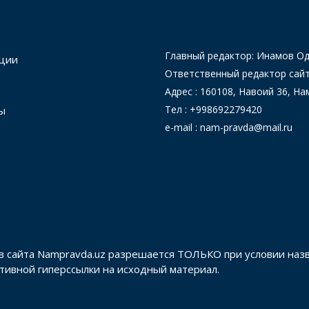
Главный редактор: Инамов 
ции
Ответственный редактор сай
Адрес : 160108, Навоий 36, На
Тел : +998692279420
ы
e-mail : nam-pravda@mail.ru
в сайта Nampravda.uz разрешается ТОЛЬКО при условии наз
активной гиперссылки на исходный материал.