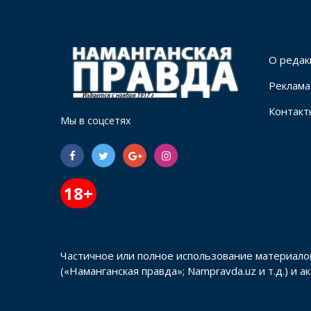
О редак
Реклама
Контакт
Мы в соцсетях
18+
Частичное или полное использование материало
(«Наманганская правда»; Nampravda.uz и т.д.) и 