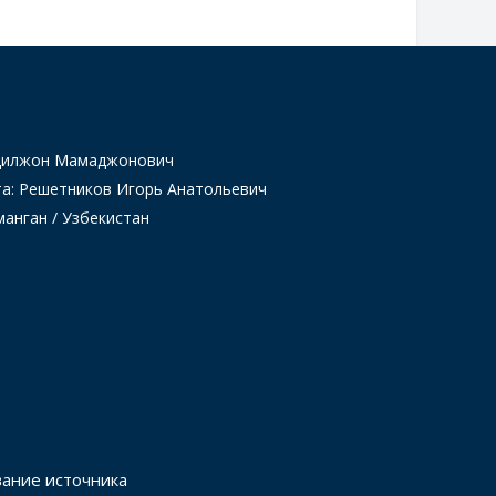
Одилжон Мамаджонович
та: Решетников Игорь Анатольевич
манган / Узбекистан
вание источника