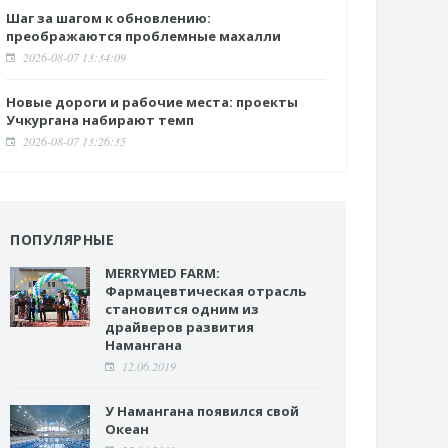
Шаг за шагом к обновлению:
преображаются проблемные махалли
2026-08-07 13:34:09
Новые дороги и рабочие места: проекты
Учкургана набирают темп
2026-08-07 13:26:35
ПОПУЛЯРНЫЕ
MERRYMED FARM:
Фармацевтическая отрасль
становится одним из
драйверов развития
Намангана
12.06.2019
У Намангана появился свой
Океан