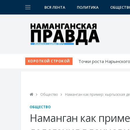
ВСЯ ЛЕНТА
ПОЛИТИКА
ОБЩЕСТВ
Точки роста Нарынского
КОРОТКОЙ СТРОКОЙ
Новая жизнь махаллей:
К новому учебному году
Наманганские школьники
Победа при полных три
Общество
Наманган как пример: кыргызская де
ОБЩЕСТВО
Наманган как приме