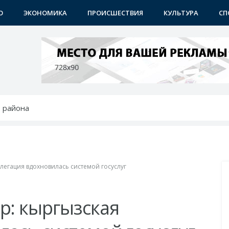
О
ЭКОНОМИКА
ПРОИСШЕСТВИЯ
КУЛЬТУРА
СП
 района
 преобразования продолжаются
 - с новыми возможностями
 - среди лучших в мире по ИИ
бунах
легация вдохновилась системой госуслуг
р: кыргызская