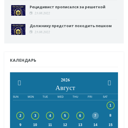
Рецидивист прописался за решеткой
23.08.2022
Должнику предстоит походить пешком
23.08.2022
КАЛЕНДАРЬ
2026
Август
SUN
MON
TUE
WED
THU
FRI
SAT
1
8
2
3
4
5
6
7
9
10
11
12
13
14
15