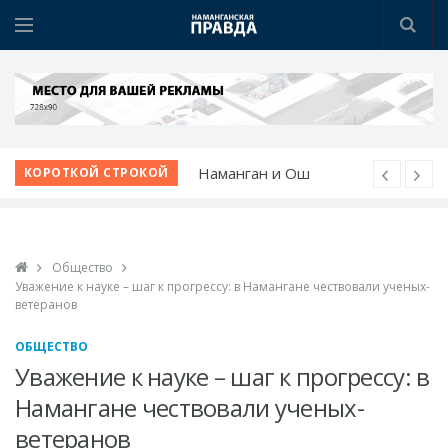
Наманган делает ставку
КОРОТКОЙ СТРОКОЙ
на «умный город»
Янгикурган готовится
встретить 35-летие
Общество
Независимости
Уважение к науке – шаг к прогрессу: в Намангане чествовали ученых-
24/7: новая улица для
ветеранов
жизни и бизнеса
ОБЩЕСТВО
Открылся новый
Уважение к науке – шаг к прогрессу: в
ресторан FEEL FOOD
Намангане чествовали ученых-
Наманган и Ош
ветеранов
расширяют деловое