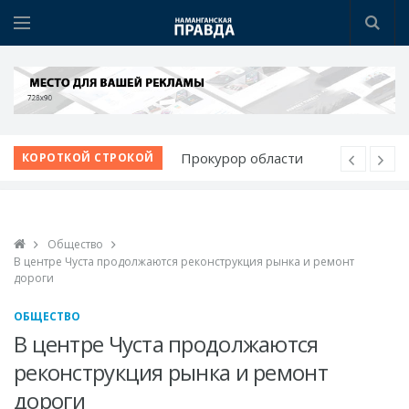
Прокурор области
КОРОТКОЙ СТРОКОЙ
обсудил с молодежью
идеи и проблемы
Диалог без
Общество
формальностей: хоким
В центре Чуста продолжаются реконструкция рынка и ремонт
выслушал молодежь
дороги
«Shirin Kids»: новый
ОБЩЕСТВО
детский сад - новые
В центре Чуста продолжаются
возможности
реконструкция рынка и ремонт
Немецкий язык как
дороги
билет в будущее