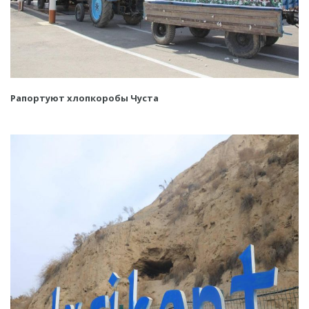
Рапортуют хлопкоробы Чуста