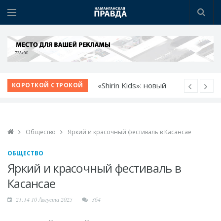
«Shirin Kids»: новый
КОРОТКОЙ СТРОКОЙ
детский сад - новые
возможности
Немецкий язык как
билет в будущее
Общество
Яркий и красочный фестиваль в Касансае
Язык возможностей:
ОБЩЕСТВО
открылся новый
Яркий и красочный фестиваль в
учебный центр
Прокурор области
Касансае
обсудил с молодежью
21:14 10 Августа 2025
364
идеи и проблемы
Диалог без