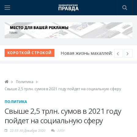
Новая жизнь махаллей:
КОРОТКОЙ СТРОКОЙ
преобразования
продолжаются
К новому учебному
Политика
году - с новыми
Свыше 2,5 трлн. сумов в 2021 году пойдет на социальную сферу
возможностями
Шаг за шагом к
ПОЛИТИКА
обновлению:
Свыше 2,5 трлн. сумов в 2021 году
преображаются
пойдет на социальную сферу
проблемные махалли
22:55 30 Декабря 2020
1353
Победа при полных