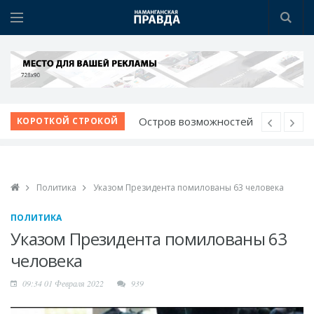
Остров возможностей
КОРОТКОЙ СТРОКОЙ
на Нарыне
Созидая будущее: в
Намангане чествовали
Политика
Указом Президента помилованы 63 человека
строителей
Испытание для лучших
ПОЛИТИКА
спасателей
Указом Президента помилованы 63
Шаг за шагом к
человека
обновлению:
09:34 01 Февраля 2022
939
преображаются
проблемные махалли