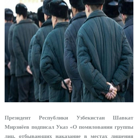
Новые дороги и
рабочие места: проекты
Учкургана набирают
темп
Президент Республики Узбекистан Шавкат
Мирзиёев подписал Указ «О помиловании группы
лиц, отбывающих наказание в местах лишения