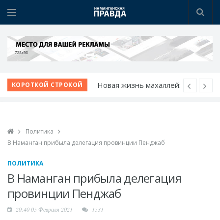
Новая жизнь махаллей:
КОРОТКОЙ СТРОКОЙ
преобразования
продолжаются
К новому учебному
Политика
году - с новыми
В Наманган прибыла делегация провинции Пенджаб
возможностями
Шаг за шагом к
ПОЛИТИКА
обновлению:
В Наманган прибыла делегация
преображаются
провинции Пенджаб
проблемные махалли
20:40 05 Февраля 2021
1531
Победа при полных