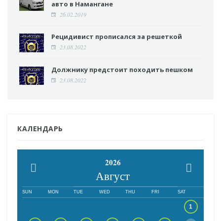
авто в Намангане
26.02.2019
Рецидивист прописался за решеткой
23.08.2022
Должнику предстоит походить пешком
23.08.2022
КАЛЕНДАРЬ
2026
Август
SUN
MON
TUE
WED
THU
FRI
SAT
1