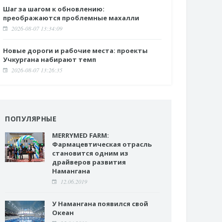
Шаг за шагом к обновлению:
преображаются проблемные махалли
2026-08-07 13:34:09
Новые дороги и рабочие места: проекты
Учкургана набирают темп
2026-08-07 13:26:35
ПОПУЛЯРНЫЕ
MERRYMED FARM:
Фармацевтическая отрасль
становится одним из
драйверов развития
Намангана
12.06.2019
У Намангана появился свой
Океан