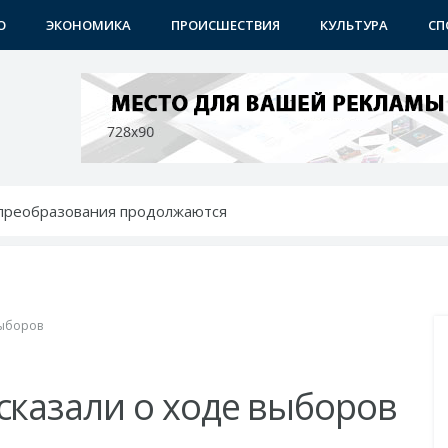
О
ЭКОНОМИКА
ПРОИСШЕСТВИЯ
КУЛЬТУРА
СП
 преобразования продолжаются
 - с новыми возможностями
ению: преображаются проблемные махалли
бунах
 района
выборов
сказали о ходе выборов