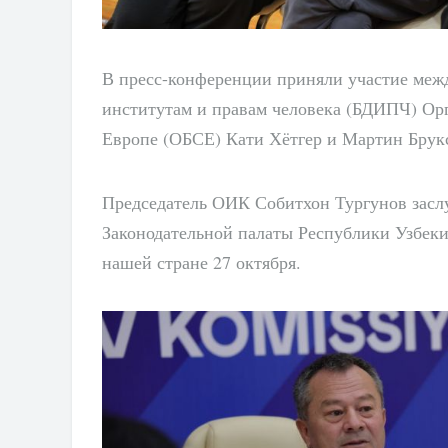
В пресс-конференции приняли участие меж
институтам и правам человека (БДИПЧ) Орг
Европе (ОБСЕ) Кати Хётгер и Мартин Брук
Председатель ОИК Собитхон Тургунов заслу
Законодательной палаты Республики Узбеки
нашей стране 27 октября.