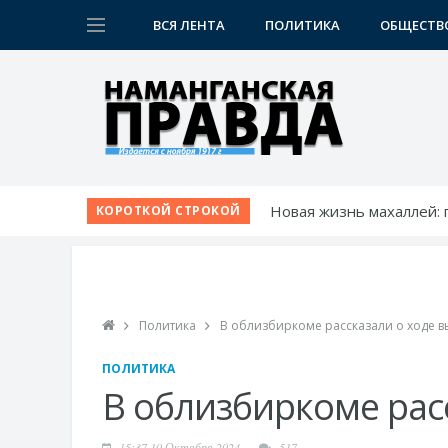
ВСЯ ЛЕНТА
ПОЛИТИКА
ОБЩЕСТВ
Новая жизнь махаллей:
КОРОТКОЙ СТРОКОЙ
К новому учебному году
Шаг за шагом к обновл
Победа при полных три
Точки роста Нарынского
Политика
В облизбиркоме рассказали о ходе 
ПОЛИТИКА
В облизбиркоме рас
15:37 10 Октября 2024
517