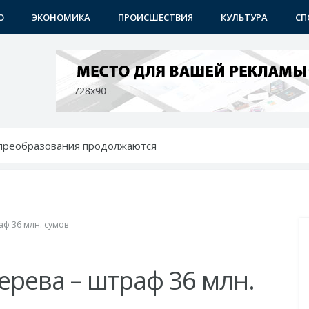
О
ЭКОНОМИКА
ПРОИСШЕСТВИЯ
КУЛЬТУРА
СП
 преобразования продолжаются
 - с новыми возможностями
ению: преображаются проблемные махалли
бунах
 района
аф 36 млн. сумов
ерева – штраф 36 млн.