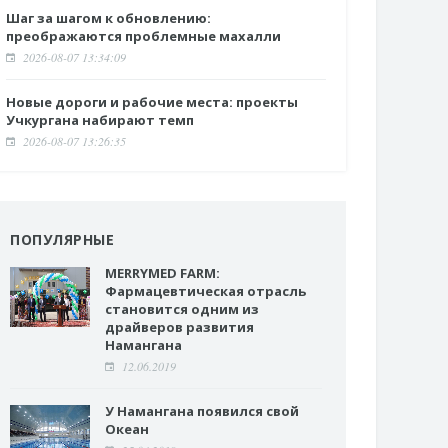
Шаг за шагом к обновлению:
преображаются проблемные махалли
2026-08-07 13:34:09
Новые дороги и рабочие места: проекты
Учкургана набирают темп
2026-08-07 13:26:35
ПОПУЛЯРНЫЕ
MERRYMED FARM:
Фармацевтическая отрасль
становится одним из
драйверов развития
Намангана
12.06.2019
У Намангана появился свой
Океан