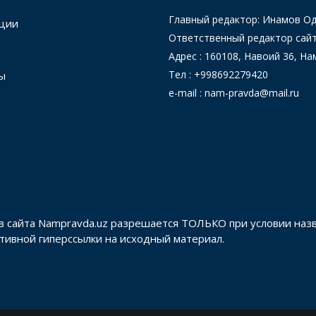
Главный редактор: Инамов 
ции
Ответственный редактор сай
Адрес : 160108, Навоий 36, На
Тел : +998692279420
ы
e-mail : nam-pravda@mail.ru
в сайта Nampravda.uz разрешается ТОЛЬКО при условии наз
активной гиперссылки на исходный материал.