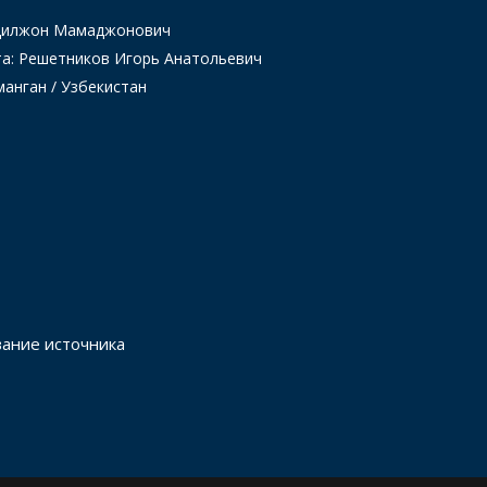
Одилжон Мамаджонович
та: Решетников Игорь Анатольевич
манган / Узбекистан
вание источника