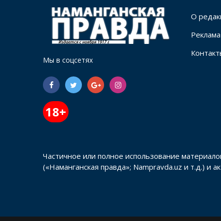
О редак
Реклама
Контакт
Мы в соцсетях
18+
Частичное или полное использование материало
(«Наманганская правда»; Nampravda.uz и т.д.) и 