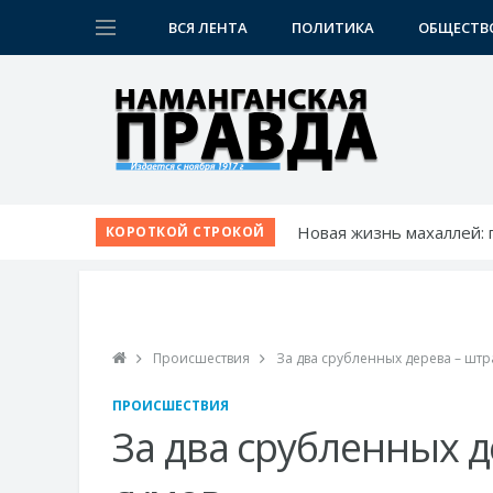
ВСЯ ЛЕНТА
ПОЛИТИКА
ОБЩЕСТВ
Новая жизнь махаллей:
КОРОТКОЙ СТРОКОЙ
К новому учебному году
Шаг за шагом к обновл
Победа при полных три
Точки роста Нарынского
Происшествия
За два срубленных дерева – штр
ПРОИСШЕСТВИЯ
За два срубленных д