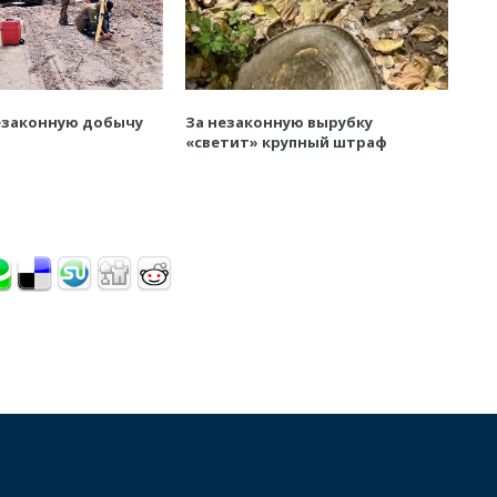
езаконную добычу
За незаконную вырубку
«светит» крупный штраф