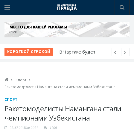
В Чартаке будет
КОРОТКОЙ СТРОКОЙ
построен новый
городок
Медицина Намангана
Спорт
получает новый облик
Ракетомоделисты Намангана стали чемпионами Узбекистана
Чистый город
начинается с порядка
СПОРТ
Женщины - в центре
Ракетомоделисты Намангана стали
внимания
чемпионами Узбекистана
Развитие
22:37 26 Мая 2021
1206
животноводческого