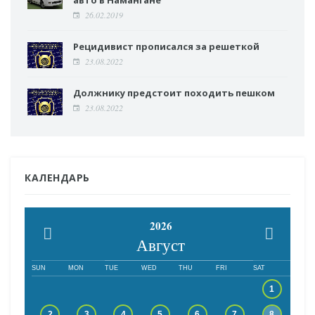
26.02.2019
Рецидивист прописался за решеткой
23.08.2022
Должнику предстоит походить пешком
23.08.2022
КАЛЕНДАРЬ
2026
Август
SUN
MON
TUE
WED
THU
FRI
SAT
1
2
3
4
5
6
7
8