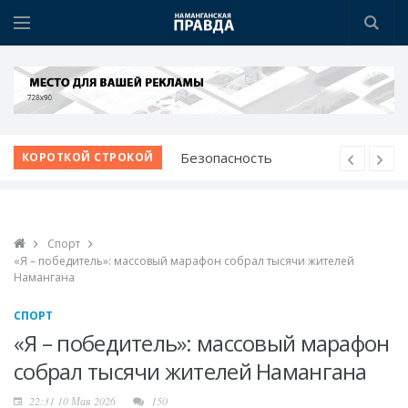
Наманганские
КОРОТКОЙ СТРОКОЙ
школьники - среди
лучших в мире по ИИ
Победа при полных
Спорт
трибунах
«Я – победитель»: массовый марафон собрал тысячи жителей
Вопросы жителей - на
Намангана
личном контроле
СПОРТ
Звучание народной
«Я – победитель»: массовый марафон
души
собрал тысячи жителей Намангана
Безопасность
начинается с
22:31 10 Мая 2026
150