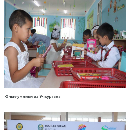
Юные умники из Учкургана