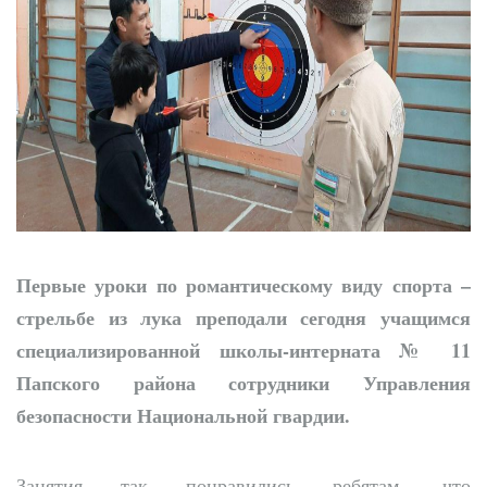
Диалог без
формальностей: хоким
выслушал молодежь
Первые уроки по романтическому виду спорта –
стрельбе из лука преподали сегодня учащимся
специализированной школы-интерната № 11
Папского района сотрудники Управления
безопасности Национальной гвардии.
Занятия так понравились ребятам, что