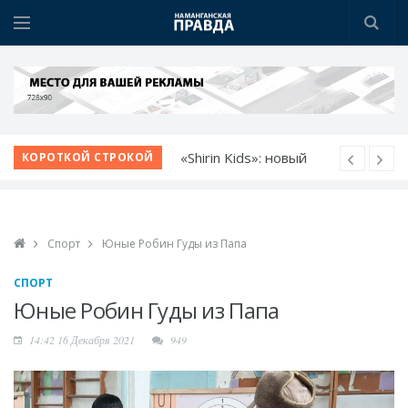
«Shirin Kids»: новый
КОРОТКОЙ СТРОКОЙ
детский сад - новые
возможности
Немецкий язык как
Спорт
Юные Робин Гуды из Папа
билет в будущее
Язык возможностей:
СПОРТ
открылся новый
Юные Робин Гуды из Папа
учебный центр
14:42 16 Декабря 2021
949
Прокурор области
обсудил с молодежью
идеи и проблемы