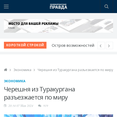
Остров возможностей
КОРОТКОЙ СТРОКОЙ
на Нарыне
Созидая будущее: в
Намангане чествовали
Экономика
Черешня из Туракургана разъезжается по миру
строителей
Испытание для лучших
ЭКОНОМИКА
спасателей
Черешня из Туракургана
Шаг за шагом к
разъезжается по миру
обновлению:
20:34 07 Мая 2024
919
преображаются
проблемные махалли