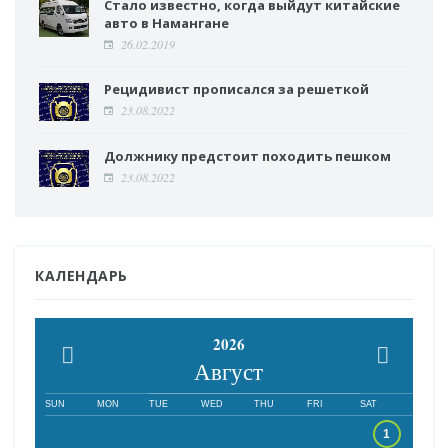
Стало известно, когда выйдут китайские
авто в Намангане
26.02.2019
Рецидивист прописался за решеткой
23.08.2022
Должнику предстоит походить пешком
23.08.2022
КАЛЕНДАРЬ
2026
Август
SUN
MON
TUE
WED
THU
FRI
SAT
1