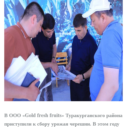
Новые дороги и
рабочие места: проекты
Учкургана набирают
темп
В ООО «
Gold
fresh
fruits» Туракурганского района
приступили к сбору урожая черешни. В этом году