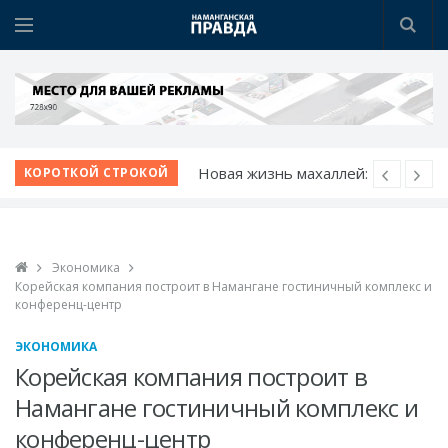
Новая жизнь махаллей:
КОРОТКОЙ СТРОКОЙ
преобразования
продолжаются
К новому учебному
Экономика
году - с новыми
Корейская компания построит в Намангане гостиничный комплекс и
возможностями
конференц-центр
Шаг за шагом к
ЭКОНОМИКА
обновлению:
Корейская компания построит в
преображаются
Намангане гостиничный комплекс и
проблемные махалли
конференц-центр
Победа при полных