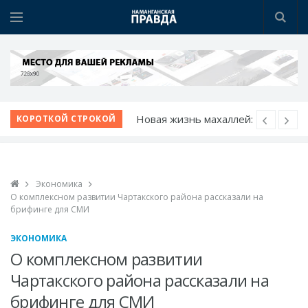
К новому учебному
КОРОТКОЙ СТРОКОЙ
году - с новыми
возможностями
Шаг за шагом к
Экономика
обновлению:
О комплексном развитии Чартакского района рассказали на
преображаются
брифинге для СМИ
проблемные махалли
ЭКОНОМИКА
Победа при полных
О комплексном развитии
трибунах
Чартакского района рассказали на
Точки роста
брифинге для СМИ
Нарынского района