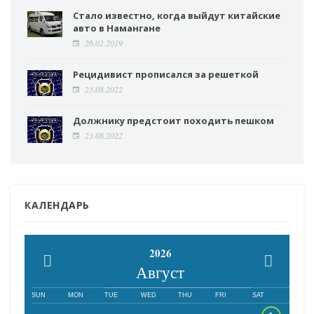
Стало известно, когда выйдут китайские
авто в Намангане
26.02.2019
Рецидивист прописался за решеткой
23.08.2022
Должнику предстоит походить пешком
23.08.2022
КАЛЕНДАРЬ
2026
Август
SUN
MON
TUE
WED
THU
FRI
SAT