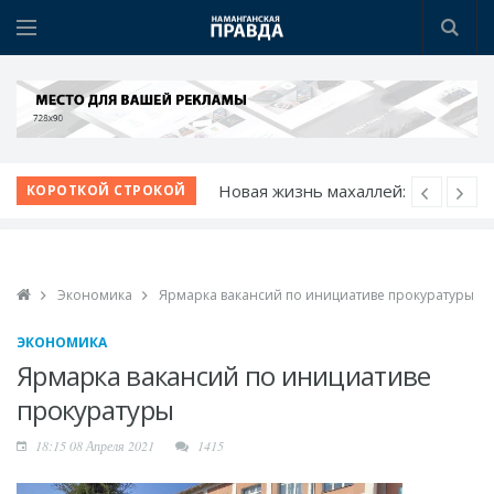
Новая жизнь махаллей:
КОРОТКОЙ СТРОКОЙ
преобразования
продолжаются
К новому учебному
Экономика
Ярмарка вакансий по инициативе прокуратуры
году - с новыми
возможностями
ЭКОНОМИКА
Шаг за шагом к
Ярмарка вакансий по инициативе
обновлению:
прокуратуры
преображаются
проблемные махалли
18:15 08 Апреля 2021
1415
Победа при полных