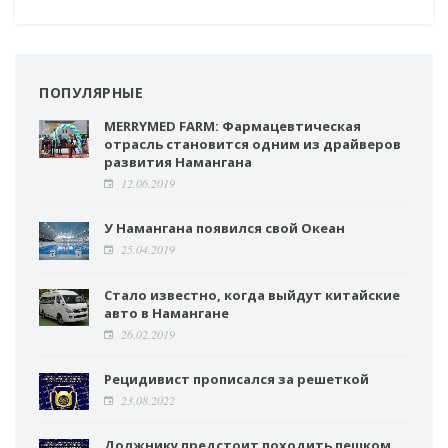
ПОПУЛЯРНЫЕ
MERRYMED FARM: Фармацевтическая
отрасль становится одним из драйверов
развития Намангана
12.06.2019
У Намангана появился свой Океан
25.04.2019
Стало известно, когда выйдут китайские
авто в Намангане
26.02.2019
Рецидивист прописался за решеткой
23.08.2022
Должнику предстоит походить пешком