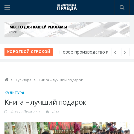
Новое производство к
КОРОТКОЙ СТРОКОЙ
празднику
95 лет на сцене
Вопросы жителей - на
Культура
Книга – лучший подарок
личном контроле
Чистый город
КУЛЬТУРА
начинается с порядка
Книга – лучший подарок
Школа растет вместе с
20:55 12 Июня 2021
1032
учениками